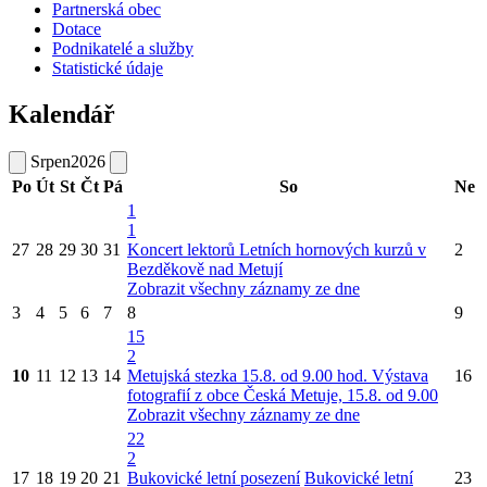
Partnerská obec
Dotace
Podnikatelé a služby
Statistické údaje
Kalendář
Srpen
2026
Po
Út
St
Čt
Pá
So
Ne
1
1
27
28
29
30
31
Koncert lektorů Letních hornových kurzů v
2
Bezděkově nad Metují
Zobrazit všechny záznamy ze dne
3
4
5
6
7
8
9
15
2
10
11
12
13
14
Metujská stezka 15.8. od 9.00 hod.
Výstava
16
fotografií z obce Česká Metuje, 15.8. od 9.00
Zobrazit všechny záznamy ze dne
22
2
17
18
19
20
21
Bukovické letní posezení
Bukovické letní
23