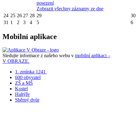
posezení
Zobrazit všechny záznamy ze dne
24
25
26
27
28
29
30
31
1
2
3
4
5
6
Mobilní aplikace
Sledujte informace z našeho webu v
mobilní aplikaci –
V OBRAZE.
1. zmínka 1241
600 obyvatel
ZŠ a MŠ
Kostel
Haltýře
Sběrný dvůr