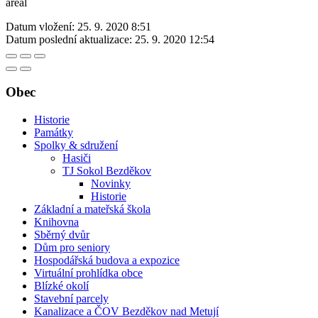
areal
Datum vložení:
25. 9. 2020 8:51
Datum poslední aktualizace:
25. 9. 2020 12:54
Obec
Historie
Památky
Spolky & sdružení
Hasiči
TJ Sokol Bezděkov
Novinky
Historie
Základní a mateřská škola
Knihovna
Sběrný dvůr
Dům pro seniory
Hospodářská budova a expozice
Virtuální prohlídka obce
Blízké okolí
Stavební parcely
Kanalizace a ČOV Bezděkov nad Metují