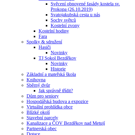
Svěcení obnovené fasády kostela sv.
Prokopa (26.10.2019)
Svatojakubská cesta u nás
Sochy světců
Kostelní zvony
Kostelní hodiny
Fara
Spolky & sdružení
Hasiči
Novinky
TJ Sokol Bezděkov
Novinky
Historie
Základní a mateřská škola
Knihovna
Sběrný dvůr
Jak správně třídit?
Dům pro seniory
Hospodářská budova a expozice
Virtuální prohlídka obce
Blízké okolí
Stavební parcely
Kanalizace a ČOV Bezděkov nad Metují
Partnerská obec
Dotace