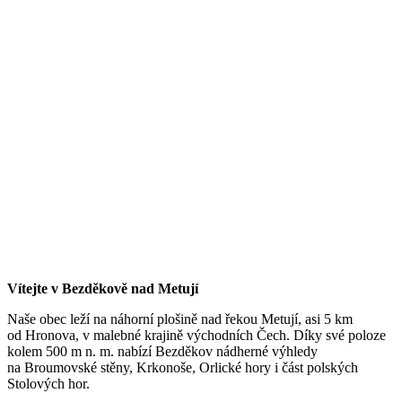
Vítejte v Bezděkově nad Metují
Naše obec leží na náhorní plošině nad řekou Metují, asi 5 km
od Hronova, v malebné krajině východních Čech. Díky své poloze
kolem 500 m n. m. nabízí Bezděkov nádherné výhledy
na Broumovské stěny, Krkonoše, Orlické hory i část polských
Stolových hor.