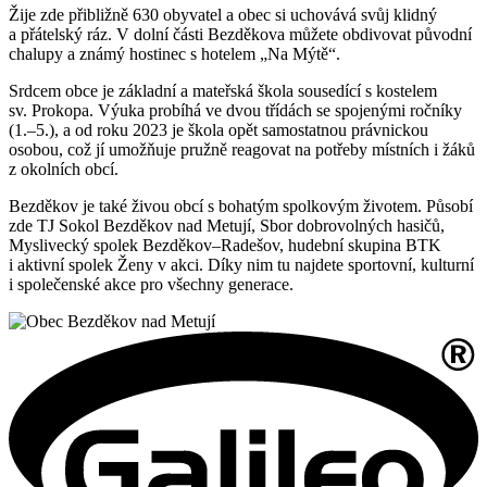
Žije zde přibližně 630 obyvatel a obec si uchovává svůj klidný
a přátelský ráz. V dolní části Bezděkova můžete obdivovat původní
chalupy a známý hostinec s hotelem „Na Mýtě“.
Srdcem obce je základní a mateřská škola sousedící s kostelem
sv. Prokopa. Výuka probíhá ve dvou třídách se spojenými ročníky
(1.–5.), a od roku 2023 je škola opět samostatnou právnickou
osobou, což jí umožňuje pružně reagovat na potřeby místních i žáků
z okolních obcí.
Bezděkov je také živou obcí s bohatým spolkovým životem. Působí
zde TJ Sokol Bezděkov nad Metují, Sbor dobrovolných hasičů,
Myslivecký spolek Bezděkov–Radešov, hudební skupina BTK
i aktivní spolek Ženy v akci. Díky nim tu najdete sportovní, kulturní
i společenské akce pro všechny generace.