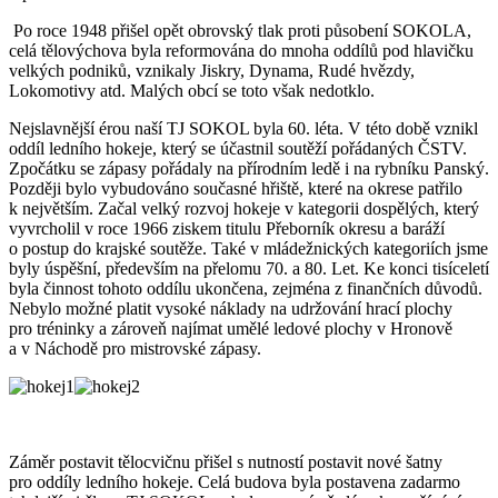
Po roce 1948 přišel opět obrovský tlak proti působení SOKOLA,
celá tělovýchova byla reformována do mnoha oddílů pod hlavičku
velkých podniků, vznikaly Jiskry, Dynama, Rudé hvězdy,
Lokomotivy atd. Malých obcí se toto však nedotklo.
Nejslavnější érou naší TJ SOKOL byla 60. léta. V této době vznikl
oddíl ledního hokeje, který se účastnil soutěží pořádaných ČSTV.
Zpočátku se zápasy pořádaly na přírodním ledě i na rybníku Panský.
Později bylo vybudováno současné hřiště, které na okrese patřilo
k největším. Začal velký rozvoj hokeje v kategorii dospělých, který
vyvrcholil v roce 1966 ziskem titulu Přeborník okresu a baráží
o postup do krajské soutěže. Také v mládežnických kategoriích jsme
byly úspěšní, především na přelomu 70. a 80. Let. Ke konci tisíceletí
byla činnost tohoto oddílu ukončena, zejména z finančních důvodů.
Nebylo možné platit vysoké náklady na udržování hrací plochy
pro tréninky a zároveň najímat umělé ledové plochy v Hronově
a v Náchodě pro mistrovské zápasy.
Záměr postavit tělocvičnu přišel s nutností postavit nové šatny
pro oddíly ledního hokeje. Celá budova byla postavena zadarmo