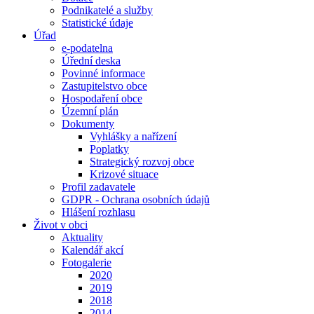
Podnikatelé a služby
Statistické údaje
Úřad
e-podatelna
Úřední deska
Povinné informace
Zastupitelstvo obce
Hospodaření obce
Územní plán
Dokumenty
Vyhlášky a nařízení
Poplatky
Strategický rozvoj obce
Krizové situace
Profil zadavatele
GDPR - Ochrana osobních údajů
Hlášení rozhlasu
Život v obci
Aktuality
Kalendář akcí
Fotogalerie
2020
2019
2018
2014