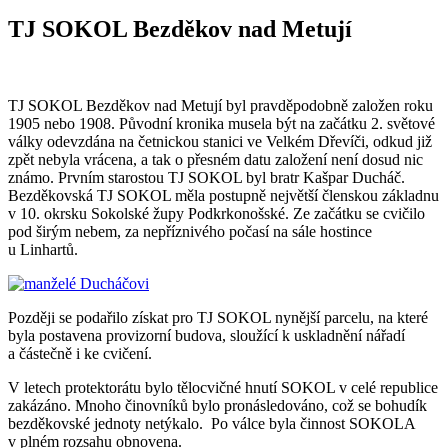
TJ SOKOL Bezděkov nad Metují
TJ SOKOL Bezděkov nad Metují byl pravděpodobně založen roku
1905 nebo 1908. Původní kronika musela být na začátku 2. světové
války odevzdána na četnickou stanici ve Velkém Dřevíči, odkud již
zpět nebyla vrácena, a tak o přesném datu založení není dosud nic
známo. Prvním starostou TJ SOKOL byl bratr Kašpar Ducháč.
Bezděkovská TJ SOKOL měla postupně největší členskou základnu
v 10. okrsku Sokolské župy Podkrkonošské. Ze začátku se cvičilo
pod širým nebem, za nepříznivého počasí na sále hostince
u Linhartů.
Později se podařilo získat pro TJ SOKOL nynější parcelu, na které
byla postavena provizorní budova, sloužící k uskladnění nářadí
a částečně i ke cvičení.
V letech protektorátu bylo tělocvičné hnutí SOKOL v celé republice
zakázáno. Mnoho činovníků bylo pronásledováno, což se bohudík
bezděkovské jednoty netýkalo. Po válce byla činnost SOKOLA
v plném rozsahu obnovena.