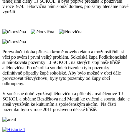
tehdejšími členy TJ SOKOL a byla poprvé předána k používání
v roce1974. Tělocvična nám slouží dodnes, pro šatny hledáme nové
využití.
Porevoluční doba přinesla kromě nového elánu a možností řídit si
věci po svém i první velký problém. Sokolská župa Podkrkonošská
si nárokovala pozemky TJ SOKOL, na kterých stojí naše hřiště
a tělocvična. Po několika soudních řízeních tyto pozemky
definitivně připadly župě sokolské. Aby bylo možné v obci dále
provozovat tělovýchovu, byly tyto pozemky od župy obcí
odkoupeny.
V současné době využívají tělocvičnu a přilehlý areál členové TJ
SOKOL a občané Bezděkova nad Metují ke cvičení a sportu, dále je
areál využíván ke kulturním a společenským akcím. Na části
pozemku bylo v roce 2011 postaveno dětské hřiště.