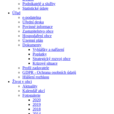
Podnikatelé a služby
Statistické údaje
Úřad
e-podatelna
Úřední deska
Povinné informace
Zastupitelstvo obce
Hospodaření obce
Územní plán
Dokumenty
Vyhlášky a nařízení
Poplatky
Strategický rozvoj obce
Krizové situace
Profil zadavatele
GDPR - Ochrana osobních údajů
Hlášení rozhlasu
Život v obci
Aktuality
Kalendář akcí
Fotogalerie
2020
2019
2018
2014