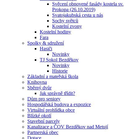
Svěcení obnovené fasády kostela sv.
Prokopa (26.10.2019)
Svatojakubská cesta u nás
Sochy světců
Kostelní zvony
Kostelní hodiny
Fara
Spolky & sdružení
Hasiči
Novinky
TJ Sokol Bezděkov
Novinky
Historie
Základní a mateřská škola
Knihovna
Sběrný dvůr
Jak správně třídit?
Dům pro seniory
Hospodářská budova a expozice
Virtuální prohlídka obce
Blízké okolí
Stavební parcely
Kanalizace a ČOV Bezděkov nad Metují
Partnerská obec
Dotace