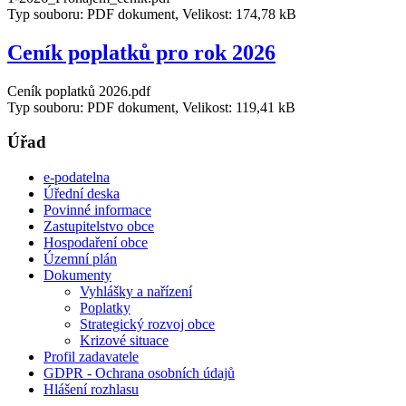
Typ souboru: PDF dokument, Velikost: 174,78 kB
Ceník poplatků pro rok 2026
Ceník poplatků 2026.pdf
Typ souboru: PDF dokument, Velikost: 119,41 kB
Úřad
e-podatelna
Úřední deska
Povinné informace
Zastupitelstvo obce
Hospodaření obce
Územní plán
Dokumenty
Vyhlášky a nařízení
Poplatky
Strategický rozvoj obce
Krizové situace
Profil zadavatele
GDPR - Ochrana osobních údajů
Hlášení rozhlasu