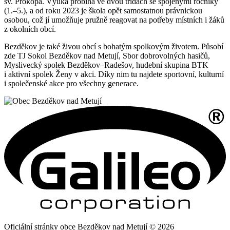
sv. Prokopa. Výuka probíhá ve dvou třídách se spojenými ročníky
(1.–5.), a od roku 2023 je škola opět samostatnou právnickou
osobou, což jí umožňuje pružně reagovat na potřeby místních i žáků
z okolních obcí.
Bezděkov je také živou obcí s bohatým spolkovým životem. Působí
zde TJ Sokol Bezděkov nad Metují, Sbor dobrovolných hasičů,
Myslivecký spolek Bezděkov–Radešov, hudební skupina BTK
i aktivní spolek Ženy v akci. Díky nim tu najdete sportovní, kulturní
i společenské akce pro všechny generace.
Oficiální stránky obce Bezděkov nad Metují © 2026