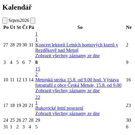
Kalendář
Srpen
2026
Po
Út
St
Čt
Pá
So
Ne
1
1
27
28
29
30
31
Koncert lektorů Letních hornových kurzů v
2
Bezděkově nad Metují
Zobrazit všechny záznamy ze dne
3
4
5
6
7
8
9
15
2
10
11
12
13
14
Metujská stezka 15.8. od 9.00 hod.
Výstava
16
fotografií z obce Česká Metuje, 15.8. od 9.00
Zobrazit všechny záznamy ze dne
22
1
17
18
19
20
21
23
Bukovické letní posezení
Zobrazit všechny záznamy ze dne
24
25
26
27
28
29
30
31
1
2
3
4
5
6