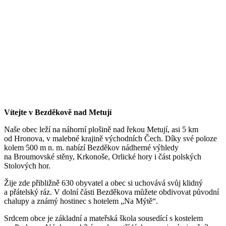
Vítejte v Bezděkově nad Metují
Naše obec leží na náhorní plošině nad řekou Metují, asi 5 km
od Hronova, v malebné krajině východních Čech. Díky své poloze
kolem 500 m n. m. nabízí Bezděkov nádherné výhledy
na Broumovské stěny, Krkonoše, Orlické hory i část polských
Stolových hor.
Žije zde přibližně 630 obyvatel a obec si uchovává svůj klidný
a přátelský ráz. V dolní části Bezděkova můžete obdivovat původní
chalupy a známý hostinec s hotelem „Na Mýtě“.
Srdcem obce je základní a mateřská škola sousedící s kostelem