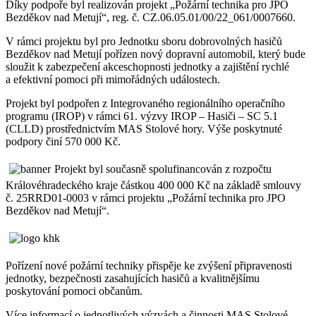
Díky podpoře byl realizován projekt „Požární technika pro JPO
Bezděkov nad Metují“, reg. č. CZ.06.05.01/00/22_061/0007660.
V rámci projektu byl pro Jednotku sboru dobrovolných hasičů
Bezděkov nad Metují pořízen nový dopravní automobil, který bude
sloužit k zabezpečení akceschopnosti jednotky a zajištění rychlé
a efektivní pomoci při mimořádných událostech.
Projekt byl podpořen z Integrovaného regionálního operačního
programu (IROP) v rámci 61. výzvy IROP – Hasiči – SC 5.1
(CLLD) prostřednictvím MAS Stolové hory. Výše poskytnuté
podpory činí 570 000 Kč.
Projekt byl současně spolufinancován z rozpočtu
Královéhradeckého kraje částkou 400 000 Kč na základě smlouvy
č. 25RRD01-0003 v rámci projektu „Požární technika pro JPO
Bezděkov nad Metují“.
Pořízení nové požární techniky přispěje ke zvýšení připravenosti
jednotky, bezpečnosti zasahujících hasičů a kvalitnějšímu
poskytování pomoci občanům.
Více informací o jednotlivých výzvách a činnosti MAS Stolové