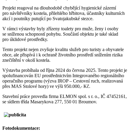
Projekt reagoval na dlouhodobě chybějící hygienické zázemí
pro návštěvníky kostela, přilehlého hřbitova, účastníky kulturních
akcí i poutníky putující po Svatojakubské stezce.
V rámci výstavby byly zřízeny toalety pro muže, ženy i osoby
se sníženou schopností pohybu. Součástí objektu je také sklad
pro úklidové prostředky.
Tento projekt nejen zvyšuje kvalitu služeb pro turisty a obyvatele
obce, ale přispívá i k ochraně životního prostředí snížením rizika
znečištění v okolí kostela.
Výstavba probíhala od října 2024 do června 2025. Tento projekt je
spolufinancován EU prostřednictvím Integrovaného regionálního
operačního programu (výzva IROP – Cestovní ruch, realizovaná
přes MAS Stolové hory) ve výši 950.000,- Kč.
Stavební práce provedla firma ELMON spol. s r. o., IČ 47452161,
se sídlem třída Masarykova 277, 550 01 Broumov.
Fotodokumentace: