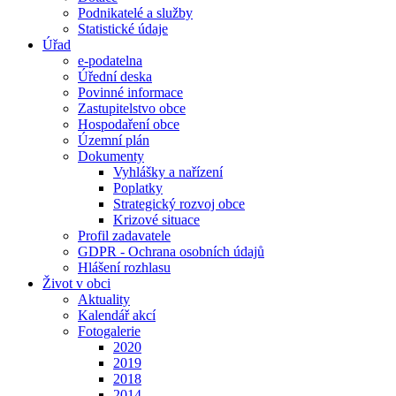
Podnikatelé a služby
Statistické údaje
Úřad
e-podatelna
Úřední deska
Povinné informace
Zastupitelstvo obce
Hospodaření obce
Územní plán
Dokumenty
Vyhlášky a nařízení
Poplatky
Strategický rozvoj obce
Krizové situace
Profil zadavatele
GDPR - Ochrana osobních údajů
Hlášení rozhlasu
Život v obci
Aktuality
Kalendář akcí
Fotogalerie
2020
2019
2018
2014