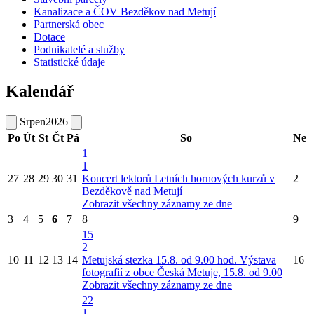
Kanalizace a ČOV Bezděkov nad Metují
Partnerská obec
Dotace
Podnikatelé a služby
Statistické údaje
Kalendář
Srpen
2026
Po
Út
St
Čt
Pá
So
Ne
1
1
27
28
29
30
31
Koncert lektorů Letních hornových kurzů v
2
Bezděkově nad Metují
Zobrazit všechny záznamy ze dne
3
4
5
6
7
8
9
15
2
10
11
12
13
14
Metujská stezka 15.8. od 9.00 hod.
Výstava
16
fotografií z obce Česká Metuje, 15.8. od 9.00
Zobrazit všechny záznamy ze dne
22
1