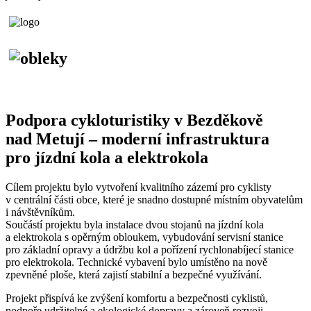
Podpora cykloturistiky v Bezděkově
nad Metují – moderní infrastruktura
pro jízdní kola a elektrokola
Cílem projektu bylo vytvoření kvalitního zázemí pro cyklisty
v centrální části obce, které je snadno dostupné místním obyvatelům
i návštěvníkům.
Součástí projektu byla instalace dvou stojanů na jízdní kola
a elektrokola s opěrným obloukem, vybudování servisní stanice
pro základní opravy a údržbu kol a pořízení rychlonabíjecí stanice
pro elektrokola. Technické vybavení bylo umístěno na nově
zpevněné ploše, která zajistí stabilní a bezpečné využívání.
Projekt přispívá ke zvýšení komfortu a bezpečnosti cyklistů,
podpoře udržitelné a ekologické dopravy a zároveň rozvoji