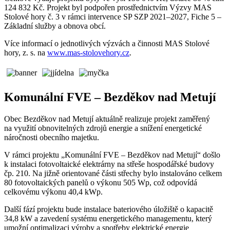
124 832 Kč. Projekt byl podpořen prostřednictvím Výzvy MAS
Stolové hory č. 3 v rámci intervence SP SZP 2021–2027, Fiche 5 –
Základní služby a obnova obcí.
Více informací o jednotlivých výzvách a činnosti MAS Stolové
hory, z. s. na
www.mas-stolovehory.cz
.
Komunální FVE – Bezděkov nad Metují
Obec Bezděkov nad Metují aktuálně realizuje projekt zaměřený
na využití obnovitelných zdrojů energie a snížení energetické
náročnosti obecního majetku.
V rámci projektu „Komunální FVE – Bezděkov nad Metují“ došlo
k instalaci fotovoltaické elektrárny na střeše hospodářské budovy
čp. 210. Na jižně orientované části střechy bylo instalováno celkem
80 fotovoltaických panelů o výkonu 505 Wp, což odpovídá
celkovému výkonu 40,4 kWp.
Další fází projektu bude instalace bateriového úložiště o kapacitě
34,8 kW a zavedení systému energetického managementu, který
umožní optimalizaci výroby a spotřeby elektrické energie