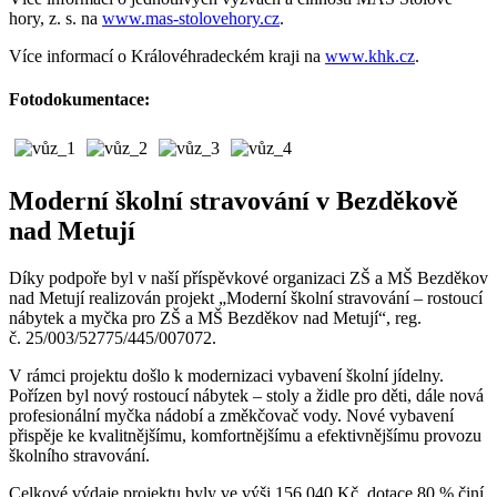
hory, z. s. na
www.mas-stolovehory.cz
.
Více informací o Královéhradeckém kraji na
www.khk.cz
.
Fotodokumentace:
Moderní školní stravování v Bezděkově
nad Metují
Díky podpoře byl v naší příspěvkové organizaci ZŠ a MŠ Bezděkov
nad Metují realizován projekt „Moderní školní stravování – rostoucí
nábytek a myčka pro ZŠ a MŠ Bezděkov nad Metují“, reg.
č. 25/003/52775/445/007072.
V rámci projektu došlo k modernizaci vybavení školní jídelny.
Pořízen byl nový rostoucí nábytek – stoly a židle pro děti, dále nová
profesionální myčka nádobí a změkčovač vody. Nové vybavení
přispěje ke kvalitnějšímu, komfortnějšímu a efektivnějšímu provozu
školního stravování.
Celkové výdaje projektu byly ve výši 156 040 Kč, dotace 80 % činí