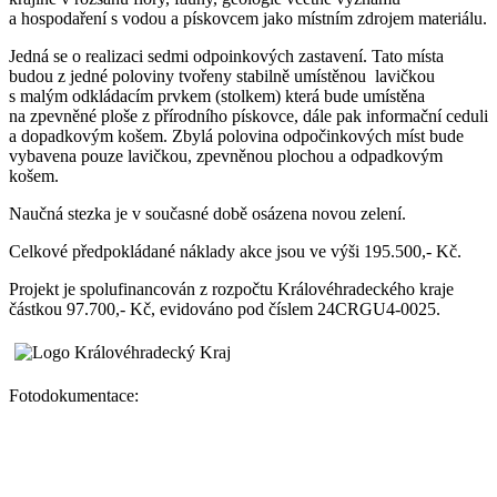
a hospodaření s vodou a pískovcem jako místním zdrojem materiálu.
Jedná se o realizaci sedmi odpoinkových zastavení. Tato místa
budou z jedné poloviny tvořeny stabilně umístěnou lavičkou
s malým odkládacím prvkem (stolkem) která bude umístěna
na zpevněné ploše z přírodního pískovce, dále pak informační ceduli
a dopadkovým košem. Zbylá polovina odpočinkových míst bude
vybavena pouze lavičkou, zpevněnou plochou a odpadkovým
košem.
Naučná stezka je v současné době osázena novou zelení.
Celkové předpokládané náklady akce jsou ve výši 195.500,- Kč.
Projekt je spolufinancován z rozpočtu Královéhradeckého kraje
částkou 97.700,- Kč, evidováno pod číslem 24CRGU4-0025.
Fotodokumentace: