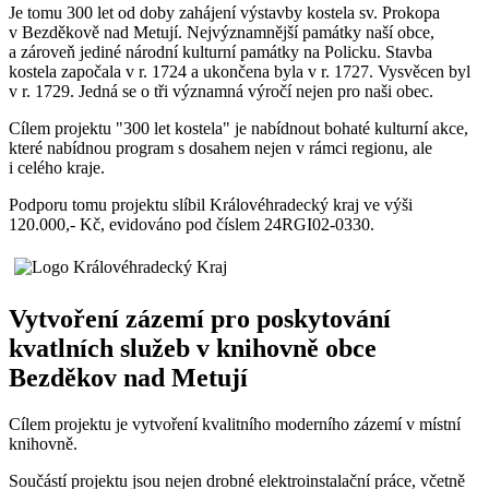
Je tomu 300 let od doby zahájení výstavby kostela sv. Prokopa
v Bezděkově nad Metují. Nejvýznamnější památky naší obce,
a zároveň jediné národní kulturní památky na Policku. Stavba
kostela započala v r. 1724 a ukončena byla v r. 1727. Vysvěcen byl
v r. 1729. Jedná se o tři významná výročí nejen pro naši obec.
Cílem projektu "300 let kostela" je nabídnout bohaté kulturní akce,
které nabídnou program s dosahem nejen v rámci regionu, ale
i celého kraje.
Podporu tomu projektu slíbil Královéhradecký kraj ve výši
120.000,- Kč, evidováno pod číslem 24RGI02-0330.
Vytvoření zázemí pro poskytování
kvatlních služeb v knihovně obce
Bezděkov nad Metují
Cílem projektu je vytvoření kvalitního moderního zázemí v místní
knihovně.
Součástí projektu jsou nejen drobné elektroinstalační práce, včetně