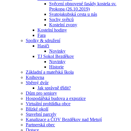
Svěcení obnovené fasády kostela sv.
Prokopa (26.10.2019)
Svatojakubská cesta u nás
Sochy světců
Kostelní zvony
Kostelní hodiny
Fara
Spolky & sdružení
Hasiči
Novinky
TJ Sokol Bezděkov
Novinky
Historie
Základní a mateřská škola
Knihovna
Sběrný dvůr
Jak správně třídit?
Dům pro seniory
Hospodářská budova a expozice
Virtuální prohlídka obce
Blízké okolí
Stavební parcely
Kanalizace a ČOV Bezděkov nad Metují
Partnerská obec
Dotace