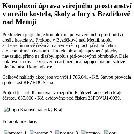
Komplexní úprava veřejného prostranství
v areálu kostela, školy a fary v Bezděkově
nad Metují
Předmětem projektu je komplexní úprava veřejného prostranství
areálu kostela sv. Prokopa v Bezděkově nad Metují, spolu
s utvořením nově řešených zpevněných ploch před průčelím
a v jeho přímé návaznosti. Projekt obsahuje zpevněné plochy
navazující přímo na dlažby, spolu s pískovcovými obrubníky. Dále
pak řeší parkoviště v severní části území a napojení na pojezdové
plochy místní komunikace.
Celkové náklady akce jsou ve výši 1.786.841,- Kč. Stavbu provedla
společnost BEZEDOS s.r.o.
Projekt je spolufinancován z rozpočtu Královéhradeckého kraje
částkou 865.000,- Kč, evidováno pod číslem 23POVU1-0039.
Fotodokumentace: