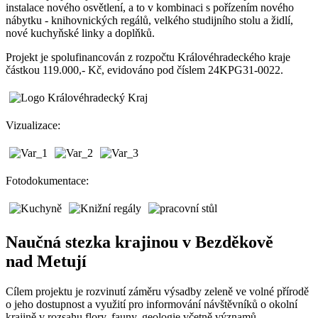
instalace nového osvětlení, a to v kombinaci s pořízením nového
nábytku - knihovnických regálů, velkého studijního stolu a židlí,
nové kuchyňské linky a doplňků.
Projekt je spolufinancován z rozpočtu Královéhradeckého kraje
částkou 119.000,- Kč, evidováno pod číslem 24KPG31-0022.
Vizualizace:
Fotodokumentace:
Naučná stezka krajinou v Bezděkově
nad Metují
Cílem projektu je rozvinutí záměru výsadby zeleně ve volné přírodě
o jeho dostupnost a využití pro informování návštěvníků o okolní
krajině v rozsahu flory, fauny, geologie včetně významů