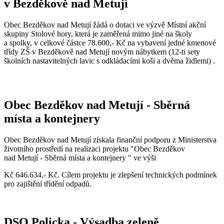
v Bezděkově nad Metují
Obec Bezděkov nad Metují žádá o dotaci ve výzvě Místní akční
skupiny Stolové hory, která je zaměřená mimo jiné na školy
a spolky, v celkové částce 78.600,- Kč na vybavení jedné kmenové
třídy ZŠ v Bezděkově nad Metují novým nábytkem (12-ti sety
školních nastavitelných lavic s odkládacími koši a dvěma židlemi) .
Obec Bezděkov nad Metují - Sběrná
místa a kontejnery
Obec Bezděkov nad Metují získala finanční podporu z Ministerstva
životního prostředí na realizaci projektu "Obec Bezděkov
nad Metují - Sběrná místa a kontejnery " ve výši
Kč 646.634,- Kč. Cílem projektu je zlepšení technických podmínek
pro zajištění třídění odpadů.
DSO Policka - Výsadba zeleně