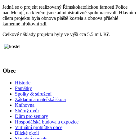
Jedná se o projekt realizovaný Římskokatolickou farností Police
nad Metují, na kterém jsme administrativně spolupracovali. Hlavním
cílem projektu byla obnova pláště kostela a obnova přilehlé
kamenné hřbitovní zdi.
Celkové náklady projektu byly ve výši cca 5,5 mil. Kč.
Obec
Historie
Památky
Spolky & sdružení
Základní a mateřská škola
Knihovna
Sběrný dvůr
Dům pro seniory
Hospodářská budova a expozice
Virtuální prohlídka obce
Blízké okolí
Stavební parcely