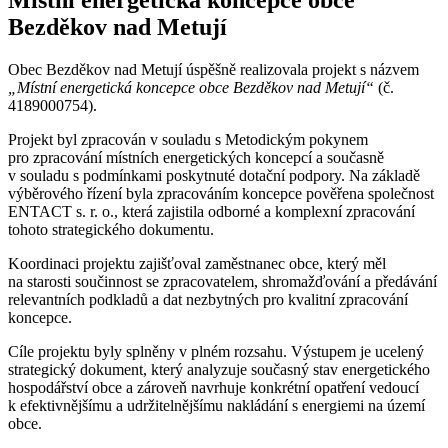
Místní energetická koncepce obce
Bezděkov nad Metují
Obec Bezděkov nad Metují úspěšně realizovala projekt s názvem
„Místní energetická koncepce obce Bezděkov nad Metují“
(č.
4189000754).
Projekt byl zpracován v souladu s Metodickým pokynem
pro zpracování místních energetických koncepcí a současně
v souladu s podmínkami poskytnuté dotační podpory. Na základě
výběrového řízení byla zpracováním koncepce pověřena společnost
ENTACT s. r. o., která zajistila odborné a komplexní zpracování
tohoto strategického dokumentu.
Koordinaci projektu zajišťoval zaměstnanec obce, který měl
na starosti součinnost se zpracovatelem, shromažďování a předávání
relevantních podkladů a dat nezbytných pro kvalitní zpracování
koncepce.
Cíle projektu byly splněny v plném rozsahu. Výstupem je ucelený
strategický dokument, který analyzuje současný stav energetického
hospodářství obce a zároveň navrhuje konkrétní opatření vedoucí
k efektivnějšímu a udržitelnějšímu nakládání s energiemi na území
obce.