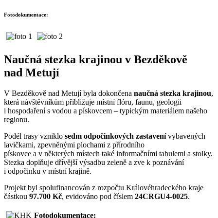
Fotodokumentace:
Naučná stezka krajinou v Bezděkově
nad Metují
V Bezděkově nad Metují byla dokončena
naučná stezka krajinou
,
která návštěvníkům přibližuje místní flóru, faunu, geologii
i hospodaření s vodou a pískovcem – typickým materiálem našeho
regionu.
Podél trasy vzniklo
sedm odpočinkových zastavení
vybavených
lavičkami, zpevněnými plochami z přírodního
pískovce a v některých místech také informačními tabulemi a stolky.
Stezka doplňuje dřívější výsadbu zeleně a zve k poznávání
i odpočinku v místní krajině.
Projekt byl spolufinancován z rozpočtu Královéhradeckého kraje
částkou
97.700 Kč
, evidováno pod číslem
24CRGU4-0025
.
Fotodokumentace: