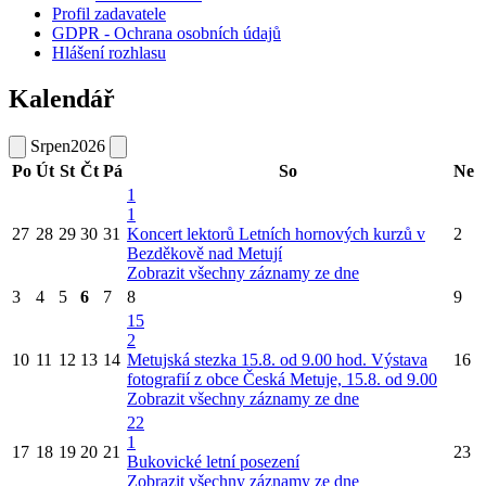
Profil zadavatele
GDPR - Ochrana osobních údajů
Hlášení rozhlasu
Kalendář
Srpen
2026
Po
Út
St
Čt
Pá
So
Ne
1
1
27
28
29
30
31
Koncert lektorů Letních hornových kurzů v
2
Bezděkově nad Metují
Zobrazit všechny záznamy ze dne
3
4
5
6
7
8
9
15
2
10
11
12
13
14
Metujská stezka 15.8. od 9.00 hod.
Výstava
16
fotografií z obce Česká Metuje, 15.8. od 9.00
Zobrazit všechny záznamy ze dne
22
1
17
18
19
20
21
23
Bukovické letní posezení
Zobrazit všechny záznamy ze dne