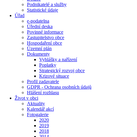
Podnikatelé a služby
Statistické údaje
Úřad
e-podatelna
Úřední deska
Povinné informace
Zastupitelstvo obce
Hospodaření obce
Územní plán
Dokumenty
Vyhlášky a nařízení
Poplatky
Strategický rozvoj obce
Krizové situace
Profil zadavatele
GDPR - Ochrana osobních údajů
Hlášení rozhlasu
Život v obci
Aktuality
Kalendář akcí
Fotogalerie
2020
2019
2018
2014