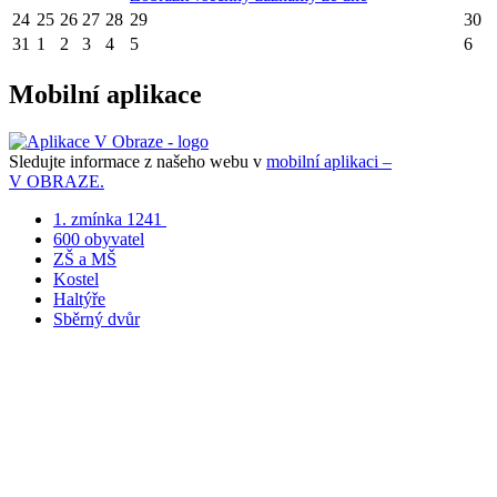
24
25
26
27
28
29
30
31
1
2
3
4
5
6
Mobilní aplikace
Sledujte informace z našeho webu v
mobilní aplikaci –
V OBRAZE.
1. zmínka 1241
600 obyvatel
ZŠ a MŠ
Kostel
Haltýře
Sběrný dvůr