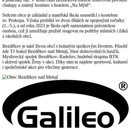
chalupy a známý hostinec s hotelem „Na Mýtě“.
Srdcem obce je základní a mateřská škola sousedící s kostelem
sv. Prokopa. Výuka probíhá ve dvou třídách se spojenými ročníky
(1.–5.), a od roku 2023 je škola opět samostatnou právnickou
osobou, což jí umožňuje pružně reagovat na potřeby místních i žáků
z okolních obcí.
Bezděkov je také živou obcí s bohatým spolkovým životem. Působí
zde TJ Sokol Bezděkov nad Metují, Sbor dobrovolných hasičů,
Myslivecký spolek Bezděkov–Radešov, hudební skupina BTK
i aktivní spolek Ženy v akci. Díky nim tu najdete sportovní, kulturní
i společenské akce pro všechny generace.