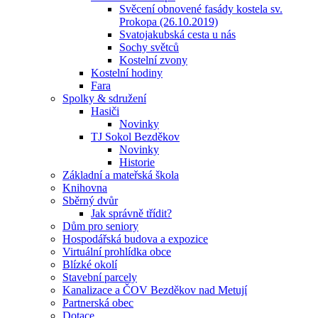
Svěcení obnovené fasády kostela sv.
Prokopa (26.10.2019)
Svatojakubská cesta u nás
Sochy světců
Kostelní zvony
Kostelní hodiny
Fara
Spolky & sdružení
Hasiči
Novinky
TJ Sokol Bezděkov
Novinky
Historie
Základní a mateřská škola
Knihovna
Sběrný dvůr
Jak správně třídit?
Dům pro seniory
Hospodářská budova a expozice
Virtuální prohlídka obce
Blízké okolí
Stavební parcely
Kanalizace a ČOV Bezděkov nad Metují
Partnerská obec
Dotace