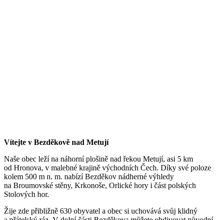
Vítejte v Bezděkově nad Metují
Naše obec leží na náhorní plošině nad řekou Metují, asi 5 km
od Hronova, v malebné krajině východních Čech. Díky své poloze
kolem 500 m n. m. nabízí Bezděkov nádherné výhledy
na Broumovské stěny, Krkonoše, Orlické hory i část polských
Stolových hor.
Žije zde přibližně 630 obyvatel a obec si uchovává svůj klidný
a přátelský ráz. V dolní části Bezděkova můžete obdivovat původní