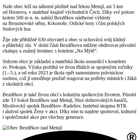
Naše obec leží na náhorní plošině nad řekou Metují, asi 5 km
od Hronova, v malebné krajině východních Čech. Díky své poloze
kolem 500 m n. m. nabízí Bezděkov nádherné výhledy
na Broumovské stěny, Krkonoše, Orlické hory i část polských
Stolových hor.
Žije zde přibližně 630 obyvatel a obec si uchovává svůj klidný
a přátelský ráz. V dolní části Bezděkova můžete obdivovat původní
chalupy a známý hostinec s hotelem „Na Mýtě“.
Srdcem obce je základní a mateřská škola sousedící s kostelem
sv. Prokopa. Výuka probíhá ve dvou třídách se spojenými ročníky
(1.–5.), a od roku 2023 je škola opět samostatnou právnickou
osobou, což jí umožňuje pružně reagovat na potřeby místních i žáků
z okolních obcí.
Bezděkov je také živou obcí s bohatým spolkovým životem. Působí
zde TJ Sokol Bezděkov nad Metují, Sbor dobrovolných hasičů,
Myslivecký spolek Bezděkov–Radešov, hudební skupina BTK
i aktivní spolek Ženy v akci. Díky nim tu najdete sportovní, kulturní
i společenské akce pro všechny generace.