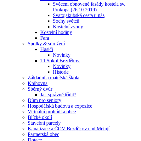
Svěcení obnovené fasády kostela sv.
Prokopa (26.10.2019)
Svatojakubská cesta u nás
Sochy světců
Kostelní zvony
Kostelní hodiny
Fara
Spolky & sdružení
Hasiči
Novinky
TJ Sokol Bezděkov
Novinky
Historie
Základní a mateřská škola
Knihovna
Sběrný dvůr
Jak správně třídit?
Dům pro seniory
Hospodářská budova a expozice
Virtuální prohlídka obce
Blízké okolí
Stavební parcely
Kanalizace a ČOV Bezděkov nad Metují
Partnerská obec
Dotace