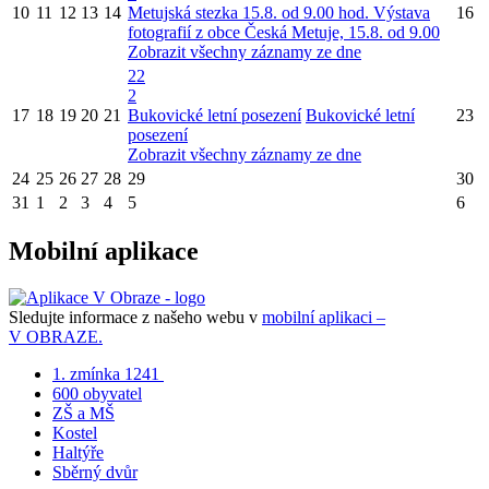
10
11
12
13
14
Metujská stezka 15.8. od 9.00 hod.
Výstava
16
fotografií z obce Česká Metuje, 15.8. od 9.00
Zobrazit všechny záznamy ze dne
22
2
17
18
19
20
21
Bukovické letní posezení
Bukovické letní
23
posezení
Zobrazit všechny záznamy ze dne
24
25
26
27
28
29
30
31
1
2
3
4
5
6
Mobilní aplikace
Sledujte informace z našeho webu v
mobilní aplikaci –
V OBRAZE.
1. zmínka 1241
600 obyvatel
ZŠ a MŠ
Kostel
Haltýře
Sběrný dvůr