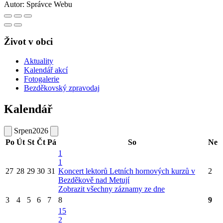
Autor:
Správce Webu
Život v obci
Aktuality
Kalendář akcí
Fotogalerie
Bezděkovský zpravodaj
Kalendář
Srpen
2026
Po
Út
St
Čt
Pá
So
Ne
1
1
27
28
29
30
31
Koncert lektorů Letních hornových kurzů v
2
Bezděkově nad Metují
Zobrazit všechny záznamy ze dne
3
4
5
6
7
8
9
15
2