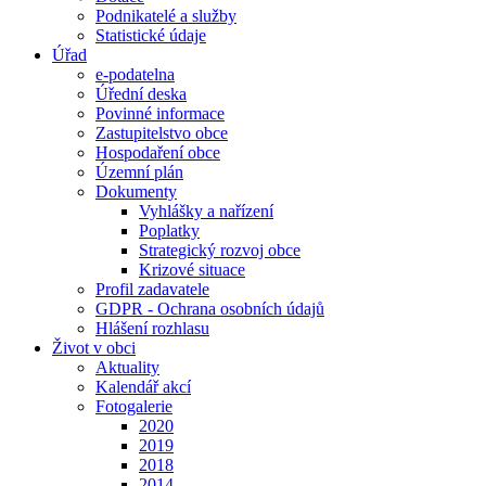
Podnikatelé a služby
Statistické údaje
Úřad
e-podatelna
Úřední deska
Povinné informace
Zastupitelstvo obce
Hospodaření obce
Územní plán
Dokumenty
Vyhlášky a nařízení
Poplatky
Strategický rozvoj obce
Krizové situace
Profil zadavatele
GDPR - Ochrana osobních údajů
Hlášení rozhlasu
Život v obci
Aktuality
Kalendář akcí
Fotogalerie
2020
2019
2018
2014