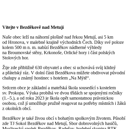
Vítejte v Bezděkově nad Metují
Naše obec leží na náhorní plošině nad řekou Metují, asi 5 km
od Hronova, v malebné krajině východních Čech. Díky své poloze
kolem 500 m n. m. nabízí Bezděkov nádherné výhledy
na Broumovské stěny, Krkonoše, Orlické hory i část polských
Stolových hor.
Žije zde přibližně 630 obyvatel a obec si uchovává svůj klidný
a přátelský ráz. V dolní části Bezděkova můžete obdivovat původní
chalupy a známý hostinec s hotelem „Na Mýtě“.
Srdcem obce je základní a mateřská škola sousedící s kostelem
sv. Prokopa. Výuka probíhá ve dvou třídách se spojenými ročníky
(1.–5.), a od roku 2023 je škola opět samostatnou právnickou
osobou, což jí umožňuje pružně reagovat na potřeby místních i žáků
z okolních obcí.
Bezděkov je také živou obcí s bohatým spolkovým životem. Působí
zde TJ Sokol Bezděkov nad Metují, Sbor dobrovolných hasičů,
Myslivecký spolek Bezděkov–Radešov, hudební skupina BTK