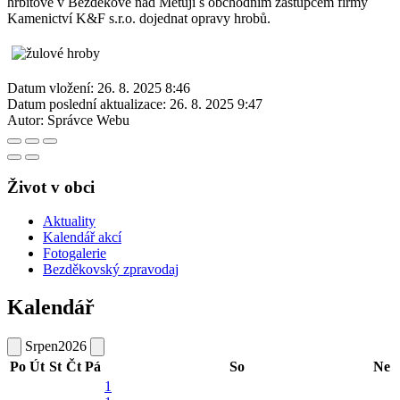
hřbitově v Bezděkově nad Metují s obchodním zástupcem firmy
Kamenictví K&F s.r.o. dojednat opravy hrobů.
Datum vložení:
26. 8. 2025 8:46
Datum poslední aktualizace:
26. 8. 2025 9:47
Autor:
Správce Webu
Život v obci
Aktuality
Kalendář akcí
Fotogalerie
Bezděkovský zpravodaj
Kalendář
Srpen
2026
Po
Út
St
Čt
Pá
So
Ne
1