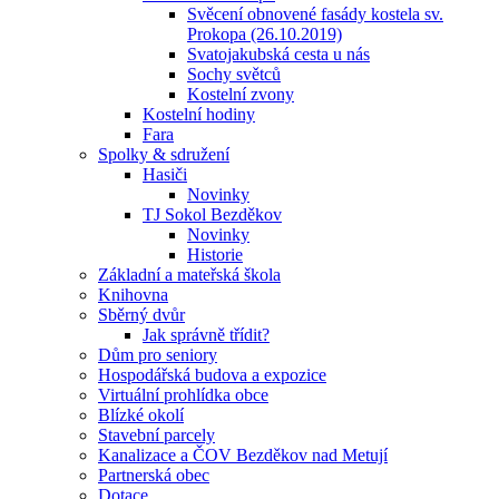
Svěcení obnovené fasády kostela sv.
Prokopa (26.10.2019)
Svatojakubská cesta u nás
Sochy světců
Kostelní zvony
Kostelní hodiny
Fara
Spolky & sdružení
Hasiči
Novinky
TJ Sokol Bezděkov
Novinky
Historie
Základní a mateřská škola
Knihovna
Sběrný dvůr
Jak správně třídit?
Dům pro seniory
Hospodářská budova a expozice
Virtuální prohlídka obce
Blízké okolí
Stavební parcely
Kanalizace a ČOV Bezděkov nad Metují
Partnerská obec
Dotace