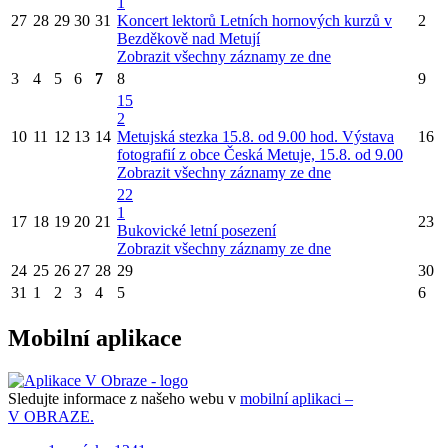
1
27
28
29
30
31
Koncert lektorů Letních hornových kurzů v
2
Bezděkově nad Metují
Zobrazit všechny záznamy ze dne
3
4
5
6
7
8
9
15
2
10
11
12
13
14
Metujská stezka 15.8. od 9.00 hod.
Výstava
16
fotografií z obce Česká Metuje, 15.8. od 9.00
Zobrazit všechny záznamy ze dne
22
1
17
18
19
20
21
23
Bukovické letní posezení
Zobrazit všechny záznamy ze dne
24
25
26
27
28
29
30
31
1
2
3
4
5
6
Mobilní aplikace
Sledujte informace z našeho webu v
mobilní aplikaci –
V OBRAZE.