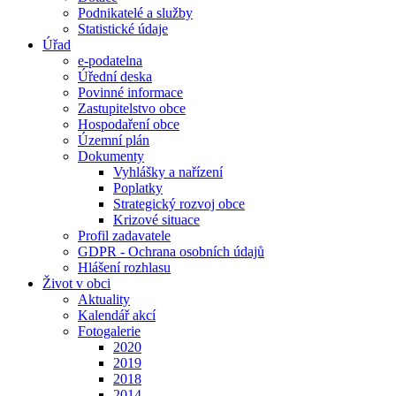
Podnikatelé a služby
Statistické údaje
Úřad
e-podatelna
Úřední deska
Povinné informace
Zastupitelstvo obce
Hospodaření obce
Územní plán
Dokumenty
Vyhlášky a nařízení
Poplatky
Strategický rozvoj obce
Krizové situace
Profil zadavatele
GDPR - Ochrana osobních údajů
Hlášení rozhlasu
Život v obci
Aktuality
Kalendář akcí
Fotogalerie
2020
2019
2018
2014