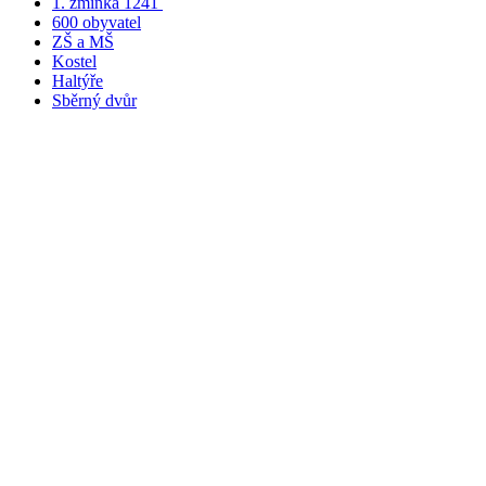
1. zmínka 1241
600 obyvatel
ZŠ a MŠ
Kostel
Haltýře
Sběrný dvůr