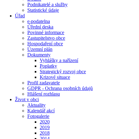
Podnikatelé a služby
Statistické údaje
Úřad
e-podatelna
Úřední deska
Povinné informace
Zastupitelstvo obce
Hospodaření obce
Územní plán
Dokumenty
Vyhlášky a nařízení
Poplatky
Strategický rozvoj obce
Krizové situace
Profil zadavatele
GDPR - Ochrana osobních údajů
Hlášení rozhlasu
Život v obci
Aktuality
Kalendář akcí
Fotogalerie
2020
2019
2018
2014