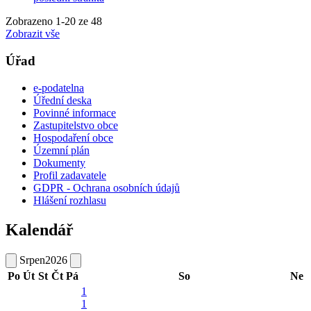
Zobrazeno
1
-
20
ze 48
Zobrazit vše
Úřad
e-podatelna
Úřední deska
Povinné informace
Zastupitelstvo obce
Hospodaření obce
Územní plán
Dokumenty
Profil zadavatele
GDPR - Ochrana osobních údajů
Hlášení rozhlasu
Kalendář
Srpen
2026
Po
Út
St
Čt
Pá
So
Ne
1
1