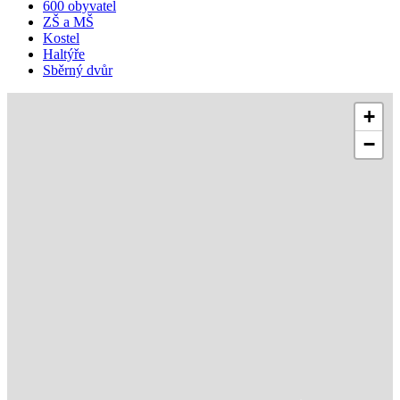
600 obyvatel
ZŠ a MŠ
Kostel
Haltýře
Sběrný dvůr
+
−