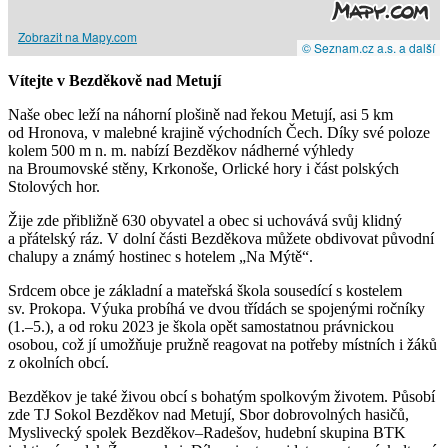
Zobrazit na Mapy.com
© Seznam.cz a.s. a další
Vítejte v Bezděkově nad Metují
Naše obec leží na náhorní plošině nad řekou Metují, asi 5 km
od Hronova, v malebné krajině východních Čech. Díky své poloze
kolem 500 m n. m. nabízí Bezděkov nádherné výhledy
na Broumovské stěny, Krkonoše, Orlické hory i část polských
Stolových hor.
Žije zde přibližně 630 obyvatel a obec si uchovává svůj klidný
a přátelský ráz. V dolní části Bezděkova můžete obdivovat původní
chalupy a známý hostinec s hotelem „Na Mýtě“.
Srdcem obce je základní a mateřská škola sousedící s kostelem
sv. Prokopa. Výuka probíhá ve dvou třídách se spojenými ročníky
(1.–5.), a od roku 2023 je škola opět samostatnou právnickou
osobou, což jí umožňuje pružně reagovat na potřeby místních i žáků
z okolních obcí.
Bezděkov je také živou obcí s bohatým spolkovým životem. Působí
zde TJ Sokol Bezděkov nad Metují, Sbor dobrovolných hasičů,
Myslivecký spolek Bezděkov–Radešov, hudební skupina BTK