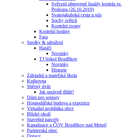
Svěcení obnovené fasády kostela sv.
Prokopa (26.10.2019)
Svatojakubská cesta u nás
Sochy světců
Kostelní zvony
Kostelní hodiny
Fara
Spolky & sdružení
Hasiči
Novinky
TJ Sokol Bezděkov
Novinky
Historie
Základní a mateřská škola
Knihovna
Sběrný dvůr
Jak správně třídit?
Dům pro seniory
Hospodářská budova a expozice
Virtuální prohlídka obce
Blízké okolí
Stavební parcely
Kanalizace a ČOV Bezděkov nad Metují
Partnerská obec
Dotace