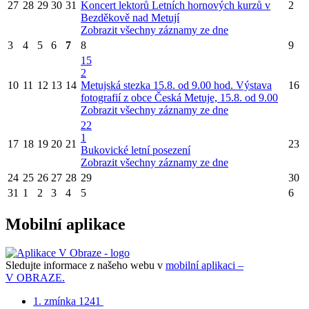
27
28
29
30
31
Koncert lektorů Letních hornových kurzů v
2
Bezděkově nad Metují
Zobrazit všechny záznamy ze dne
3
4
5
6
7
8
9
15
2
10
11
12
13
14
Metujská stezka 15.8. od 9.00 hod.
Výstava
16
fotografií z obce Česká Metuje, 15.8. od 9.00
Zobrazit všechny záznamy ze dne
22
1
17
18
19
20
21
23
Bukovické letní posezení
Zobrazit všechny záznamy ze dne
24
25
26
27
28
29
30
31
1
2
3
4
5
6
Mobilní aplikace
Sledujte informace z našeho webu v
mobilní aplikaci –
V OBRAZE.
1. zmínka 1241